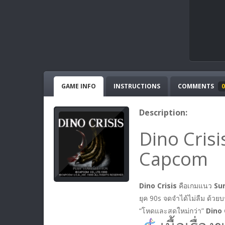
GAME INFO
INSTRUCTIONS
COMMENTS
0
Description:
Dino Cris
Capcom
Dino Crisis
คือเกมแนว
Sur
ยุค 90s จดจำได้ไม่ลืม ด้วยบ
“โหดและสดใหม่กว่า”
Dino 