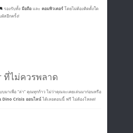
รองรับทั้ง
มือถือ
และ
คอมพิวเตอร์
โดยไม่ต้องติดตั้งใด
สอีกครั้ง!
r ที่ไม่ควรพลาด
าเพื่อ “ล่า” คุณทุกก้าว ไม่ว่าคุณจะเคยเล่นมาก่อนหรือ
น Dino Crisis ออนไลน์
ได้เลยตอนนี้ ฟรี ไม่ต้องโหลด!