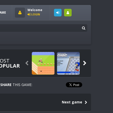
Welcome
AME
LOGIN
OST


OPULAR
SHARE
THIS GAME:
Next game