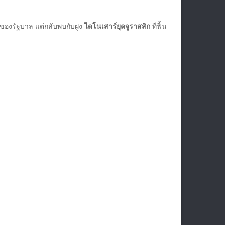
ลับของรัฐบาล แต่กลับพบกับฝูง
ไดโนเสาร์ยุคจูราสสิก
ที่ฟื้น